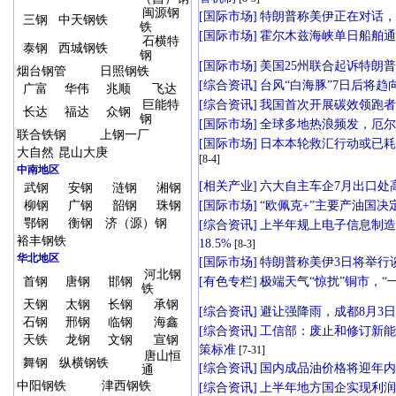
闽源钢
三钢
中天钢铁
铁
石横特
泰钢
西城钢铁
钢
烟台钢管
日照钢铁
广富
华伟
兆顺
飞达
巨能特
长达
福达
众钢
钢
联合铁钢
上钢一厂
大自然
昆山大庚
中南地区
武钢
安钢
涟钢
湘钢
柳钢
广钢
韶钢
珠钢
鄂钢
衡钢
济（源）钢
裕丰钢铁
华北地区
河北钢
首钢
唐钢
邯钢
铁
天钢
太钢
长钢
承钢
石钢
邢钢
临钢
海鑫
天铁
龙钢
文钢
宣钢
唐山恒
舞钢
纵横钢铁
通
中阳钢铁
津西钢铁