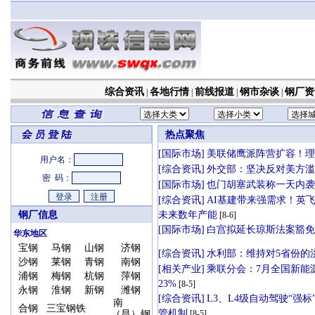
综合资讯
各地行情
前线报道
钢市杂谈
钢厂资
|
|
|
|
用户名：
密 码：
钢厂信息
华东地区
宝钢
马钢
山钢
济钢
沙钢
莱钢
青钢
南钢
浦钢
梅钢
杭钢
萍钢
永钢
淮钢
新钢
潍钢
南
合钢
三宝钢铁
（昌）钢