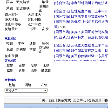
国丰
新兴铸管
敬业
霸州新
荣钢
前进钢铁
亚
霸州宏升
天津江天
盛大薄板
普阳钢铁
唐山中厚板
沧州中铁
鞍钢天铁
邯宝
友发
东北地区
鞍钢
本钢
通钢
凌钢
阿城钢
北钢
新抚钢
西钢
铁
鞍山宝得
西南地区
攀钢
重钢
昆钢
水钢
威钢
达钢
德钢
攀成钢
西北地区
包钢
酒钢
八钢
关于我们
联系方式
会员中心
会员注册
服
|
|
|
|