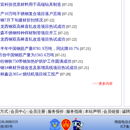
张宣科技优质材料用于高端钻具制造
[07-23]
年产10万吨不锈钢复合项目落户莒南
[07-23]
永钢7月下旬建材折扣情况
[07-22]
建龙西钢双高棒直轧改造项目热试成功
[07-22]
浩森不锈钢特种焊材制管项目开工
[07-22]
建龙西钢双高棒直轧改造项目热试成功
[07-22]
半年中国钢筋产量8781.9万吨，同比降10.7%
[07-21]
月份中国钢筋产量为1565.6万吨
[07-21]
柱钢铁750带钢加热炉烘炉工作圆满成功
[07-21]
贵钢1#棒材升级改造及新增高线项目热试成功
[07-21]
林鑫达365㎡烧结机项目竣工投产
[07-20]
>>>更多内容
方式
会员中心
会员注册
服务报价
服务指南
本站声明
会员链接
诚聘
|
|
|
|
|
|
|
6-8080319
增值电信业务
街385号
ICP备