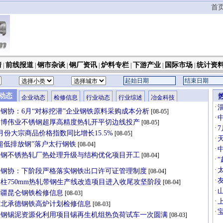
首
情
前线报道
钢市杂谈
钢厂资讯
炉料专栏
下游产业
国际市场
统计资
|
|
|
|
|
|
|
动态
企业动态
检修信息
行业动态
行业综述
冶金科技
·
中钢协：6月“对标挖潜”企业钢铁原料采购成本分析
[08-05]
·
淄博伟业不锈钢超厚高精度热轧开平切边线投产
[08-05]
·
月份大宗商品价格指数同比增长15.5%
[08-05]
·
超低排放钢”落户太行钢铁
[08-04]
·
太钢不锈热轧厂热处理升级与结构优化项目开工
[08-04]
·
·
中钢协：下阶段严格落实钢铁出口许可证管理制度
[08-04]
·
柱750mm热轧带钢生产线改造项目进入收尾攻坚阶段
[08-04]
·
新疆昆仑钢铁检修信息
[08-03]
·
河北承德钢铁高炉计划检修信息
[08-03]
·
宝钢锡泥资源化利用项目锡再生机组热负荷试车一次圆满
[08-03]