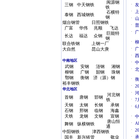
闽源钢
·
三钢
中天钢铁
铁
·
上
石横特
泰钢
西城钢铁
钢
·
山
烟台钢管
日照钢铁
·
普
广富
华伟
兆顺
飞达
·
广
巨能特
长达
福达
众钢
钢
·
联合铁钢
上钢一厂
·
大自然
昆山大庚
·
中南地区
·
中
武钢
安钢
涟钢
湘钢
·
柳钢
广钢
韶钢
珠钢
鄂钢
衡钢
济（源）钢
·
裕丰钢铁
·
2
华北地区
·
河北钢
首钢
唐钢
邯钢
·
铁
7
天钢
太钢
长钢
承钢
·
6
石钢
邢钢
临钢
海鑫
天铁
龙钢
文钢
宣钢
·
唐山恒
·
A
舞钢
纵横钢铁
通
·
2
中阳钢铁
津西钢铁
·
国丰
新兴铸管
敬业