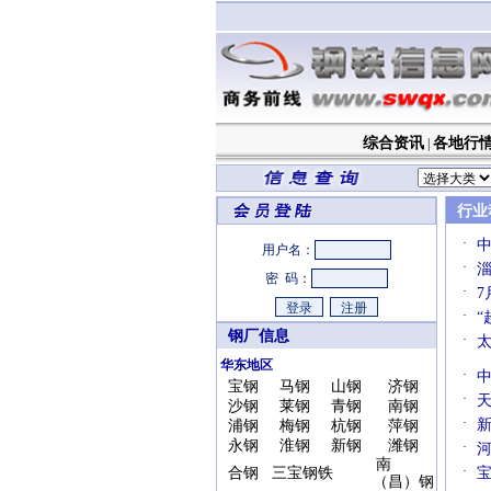
综合资讯
各地行
|
行业
·
用户名：
·
密 码：
·
7
·
“
钢厂信息
·
华东地区
·
宝钢
马钢
山钢
济钢
·
天
沙钢
莱钢
青钢
南钢
·
浦钢
梅钢
杭钢
萍钢
永钢
淮钢
新钢
潍钢
·
南
·
合钢
三宝钢铁
（昌）钢