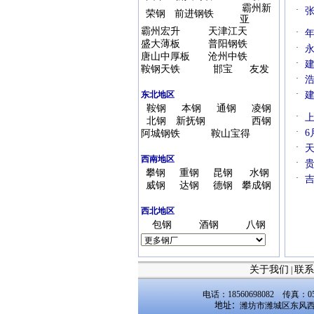
霸州新
·
荣钢
前进钢铁
亚
霸州宏升
天津江天
·
盛大薄板
普阳钢铁
·
唐山中厚板
沧州中铁
·
鞍钢天铁
邯宝
友发
·
·
东北地区
鞍钢
本钢
通钢
凌钢
·
上
北钢
新抚钢
西钢
·
6
阿城钢铁
鞍山宝得
·
天
西南地区
·
攀钢
重钢
昆钢
水钢
·
吉
威钢
达钢
德钢
攀成钢
西北地区
包钢
酒钢
八钢
关于我们
联系
|
电话：18560698082 传真：053
地址：
潍坊市潍城区东风西