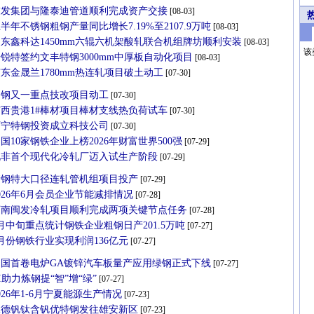
友发集团与隆泰迪管道顺利完成资产交接
[08-03]
半年不锈钢粗钢产量同比增长7.19%至2107.9万吨
[08-03]
东鑫科达1450mm六辊六机架酸轧联合机组牌坊顺利安装
[08-03]
该
锐特签约文丰特钢3000mm中厚板自动化项目
[08-03]
东金晟兰1780mm热连轧项目破土动工
[07-30]
柳钢又一重点技改项目动工
[07-30]
广西贵港1#棒材项目棒材支线热负荷试车
[07-30]
西宁特钢投资成立科技公司
[07-30]
国10家钢铁企业上榜2026年财富世界500强
[07-29]
北非首个现代化冷轧厂迈入试生产阶段
[07-29]
衡钢特大口径连轧管机组项目投产
[07-29]
026年6月会员企业节能减排情况
[07-28]
河南闽发冷轧项目顺利完成两项关键节点任务
[07-28]
月中旬重点统计钢铁企业粗钢日产201.5万吨
[07-27]
月份钢铁行业实现利润136亿元
[07-27]
中国首卷电炉GA镀锌汽车板量产应用绿钢正式下线
[07-27]
I助力炼钢提“智”增“绿”
[07-27]
026年1-6月宁夏能源生产情况
[07-23]
承德钒钛含钒优特钢发往雄安新区
[07-23]