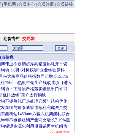
页
手机网
会员中心
会员注册
会员链接
|
|
|
|
料
期货专栏
交易网
|
|
热点信息
淄博伟业不锈钢超厚高精度热轧开平切
中钢协：6月“对标挖潜”企业钢铁原料
7月份大宗商品价格指数同比增长15.5%
天柱750mm热轧带钢生产线改造项目进入
中钢协：下阶段严格落实钢铁出口许可
“超低排放钢”落户太行钢铁
太钢不锈热轧厂热处理升级与结构优化
友发集团与隆泰迪管道顺利完成资产交
山东鑫科达1450mm六辊六机架酸轧联合
上半年不锈钢粗钢产量同比增长7.19%至
宝钢锡泥资源化利用项目锡再生机组热
>>>更多内容