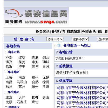
综合资讯
各地行情
前线报道
钢市杂谈
钢厂资
|
|
|
|
各地市场
山东市场
济南
潍坊
青岛
烟台
博兴
莱芜
泰安
聊城
临沂
济宁
淄博
日照
华东地区
上海
南京
杭州
无锡
南昌
马鞍山
合肥
徐州
福州
苏州
扬州
常州
华北地区
北京
天津
邯郸
唐山
太原
石家庄
廊坊
华南地区