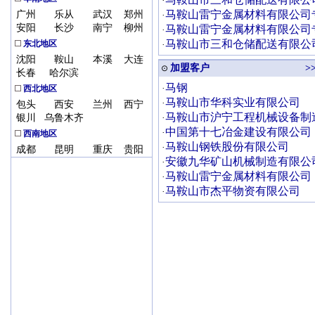
广州
乐从
武汉
郑州
安阳
长沙
南宁
柳州
东北地区
沈阳
鞍山
本溪
大连
长春
哈尔滨
西北地区
包头
西安
兰州
西宁
银川
乌鲁木齐
西南地区
成都
昆明
重庆
贵阳